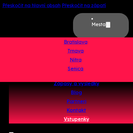
Přeskočit na hlavní obsah
Přeskočit na zápatí
Mesta
Bratislava
Trnava
Domov
Nitra
O projekte
Senica
Tímy
Zápasy a výsledky
Blog
Partneri
Kontakt
Vstupenky