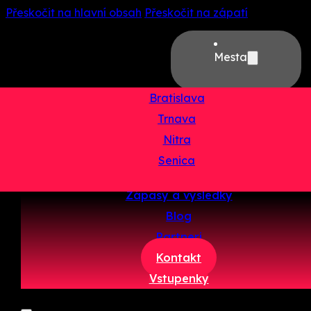
Přeskočit na hlavní obsah
Přeskočit na zápatí
Mesta
Bratislava
Trnava
Domov
Nitra
O projekte
Senica
Tímy
Zápasy a výsledky
Blog
Partneri
Kontakt
Vstupenky