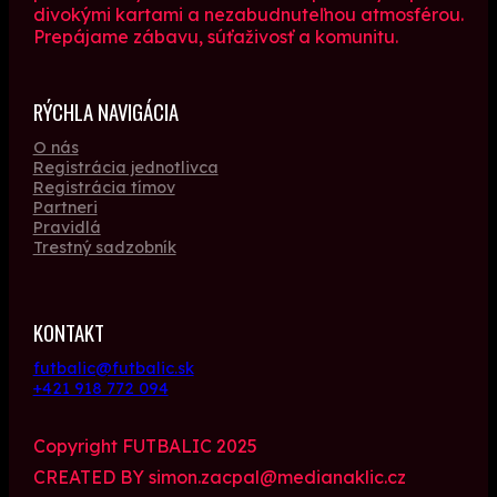
divokými kartami a nezabudnuteľnou atmosférou.
Prepájame zábavu, súťaživosť a komunitu.
RÝCHLA NAVIGÁCIA
O nás
Registrácia jednotlivca
Registrácia tímov
Partneri
Pravidlá
Trestný sadzobník
KONTAKT
futbalic@futbalic.sk
+421 918 772 094
Copyright FUTBALIC 2025
CREATED BY simon.zacpal@medianaklic.cz