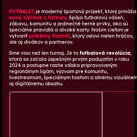
FUTBALIC
je moderný športový projekt, ktorý prináša
nový zážitok z futbalu
. Spája futbalovú vášeň,
zábavu, komunitu a jedinečné herné prvky, ako sú
špeciálne pravidlá a divoké karty. Našim cieľom je
vytvoriť
unikátny formát
, ktorý osloví nielen hráčov,
ale aj divákov a partnerov.
Sme viac než len turnaj. Je to
futbalová revolúcia
,
ktorá sa začala úspešným prvým podujatím v roku
2024 a postupne rastie vďaka pripravovaným
regionálnym ligám, výzvam pre komunitu,
livestreamom, špeciálnym hosťom a silnému vizuálne
aj digitálnemu obsahu.