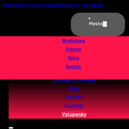
Přeskočit na hlavní obsah
Přeskočit na zápatí
Mesta
Bratislava
Trnava
Domov
Nitra
O projekte
Senica
Tímy
Zápasy a výsledky
Blog
Partneri
Kontakt
Vstupenky