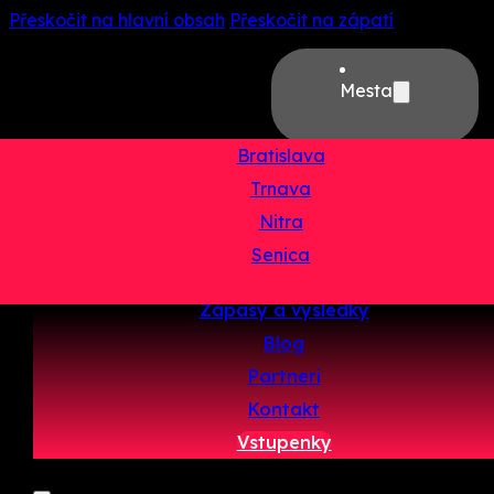
Přeskočit na hlavní obsah
Přeskočit na zápatí
Mesta
Bratislava
Trnava
Domov
Nitra
O projekte
Senica
Tímy
Zápasy a výsledky
Blog
Partneri
Kontakt
Vstupenky