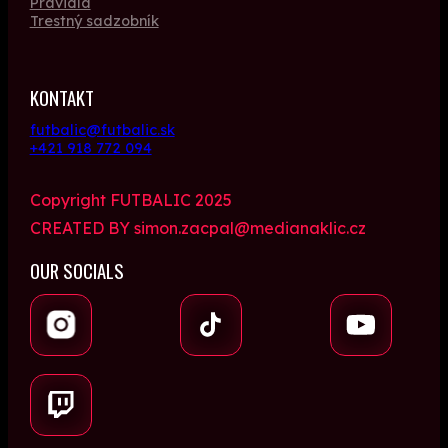
Pravidlá
Trestný sadzobník
KONTAKT
futbalic@futbalic.sk
+421 918 772 094
Copyright FUTBALIC 2025
CREATED BY simon.zacpal@medianaklic.cz
OUR SOCIALS