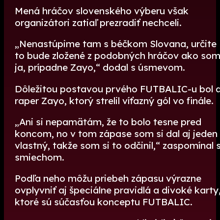
Mená hráčov slovenského výberu však
organizátori zatiaľ prezradiť nechceli.
„Nenastúpime tam s béčkom Slovana, určite
to bude zložené z podobných hráčov ako so
ja, prípadne Zayo,“ dodal s úsmevom.
Dôležitou postavou prvého FUTBALIC-u bol a
raper Zayo, ktorý strelil víťazný gól vo finále.
„Ani si nepamätám, že to bolo tesne pred
koncom, no v tom zápase som si dal aj jeden
vlastný, takže som si to odčinil,“ zaspomínal 
smiechom.
Podľa neho môžu priebeh zápasu výrazne
ovplyvniť aj špeciálne pravidlá a divoké karty
ktoré sú súčasťou konceptu FUTBALIC.