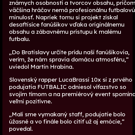
známych osobností a tvorcov obsahu, pričo
väčšina hráčov nemá profesionálnu futbalovú
minulosť. Napriek tomu si projekt získal
desaťtisíce fanúšikov vďaka originálnemu
obsahu a zábavnému prístupu k malému
futbalu.
„Do Bratislavy určite prídu naši fanúšikovia,
verím, že nám spravia domácu atmosféru,“
uviedol Martin Hrabina.
Slovenský rapper LucaBrassi 10x si z prvého
podujatia FUTBALIC odniesol víťazstvo so
svojím tímom a na premiérový event spomín
veľmi pozitívne.
„Mali sme vymakaný staff, podujatie bolo
úžasné a vo finále bolo cítiť už aj emócie,“
povedal.