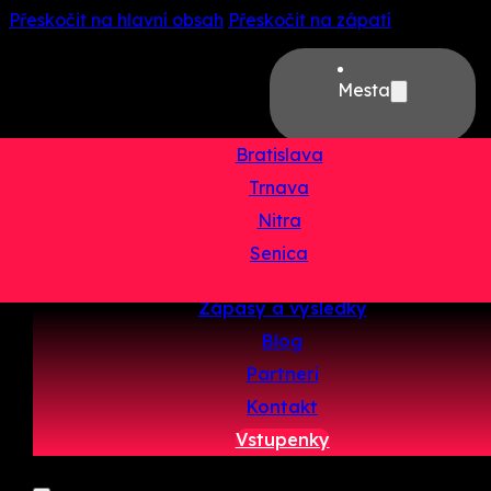
Přeskočit na hlavní obsah
Přeskočit na zápatí
Mesta
Bratislava
Trnava
Domov
Nitra
O projekte
Senica
Tímy
Zápasy a výsledky
Blog
Partneri
Kontakt
Vstupenky