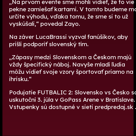
„Na prvom evente sme mohli vidieť, že to vie
pekne zamiešať kartami. V tomto budeme m
určite výhodu, vďaka tomu, že sme si to už
vyskúšali,“ povedal Zayo.
Na záver LucaBrassi vyzval fanúšikov, aby
prišli podporiť slovenský tím.
„Zápasy medzi Slovenskom a Českom majú
vždy špecifický náboj. Navyše mladí ľudia
môžu vidieť svoje vzory športovať priamo na
ihrisku.“
Podujatie FUTBALIC 2: Slovensko vs Česko s
uskutoční 3. júla v GoPass Arene v Bratislave.
Vstupenky sú dostupné v sieti predpredaj.sk 