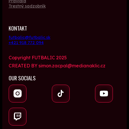
Pravidlá
Trestný sadzobník
KONTAKT
futbalic@futbalic.sk
+421 918 772 094
Copyright FUTBALIC 2025
CREATED BY simon.zacpal@medianaklic.cz
OUR SOCIALS