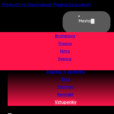
Přeskočit na hlavní obsah
Přeskočit na zápatí
Mesta
Bratislava
Trnava
Domov
Nitra
O projekte
Senica
Tímy
Zápasy a výsledky
Blog
Partneri
Kontakt
Vstupenky