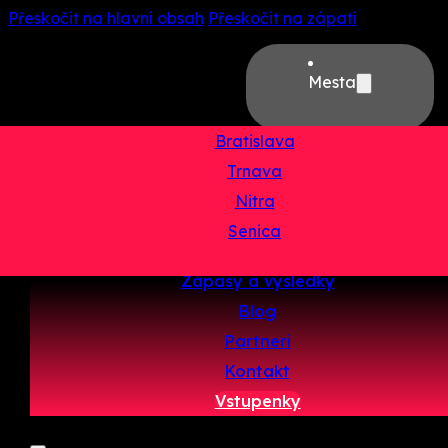
Přeskočit na hlavní obsah
Přeskočit na zápatí
Mesta
Bratislava
Trnava
Domov
Nitra
O projekte
Senica
Tímy
Zápasy a výsledky
Blog
Partneri
Kontakt
Vstupenky