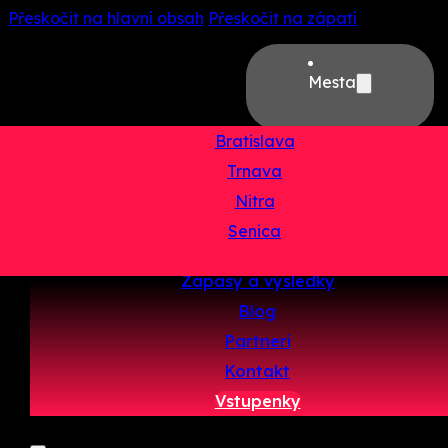
Přeskočit na hlavní obsah
Přeskočit na zápatí
Mesta
Bratislava
Trnava
Domov
Nitra
O projekte
Senica
Tímy
Zápasy a výsledky
Blog
Partneri
Kontakt
Vstupenky