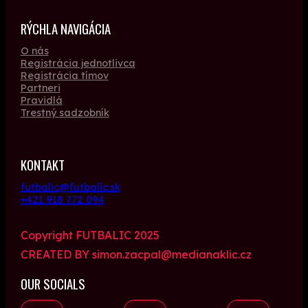
RÝCHLA NAVIGÁCIA
O nás
Registrácia jednotlivca
Registrácia tímov
Partneri
Pravidlá
Trestný sadzobník
KONTAKT
futbalic@futbalic.sk
+421 918 772 094
Copyright FUTBALIC 2025
CREATED BY simon.zacpal@medianaklic.cz
OUR SOCIALS